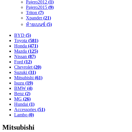
Pajero2012
(1)
Pajero2015
(9)
Triton
(7)
Xpander
(21)
ท้ายเบนซ์
(5)
BYD
(5)
Toyota
(581)
Honda
(471)
Mazda
(125)
Nissan
(87)
Ford
(12)
Chevrolet
(20)
Suzuki
(31)
Mitsubishi
(61)
Isuzu
(19)
BMW
(4)
Benz
(2)
MG
(26)
Hundai
(1)
Accessories
(51)
Lambo
(0)
Mitsubishi