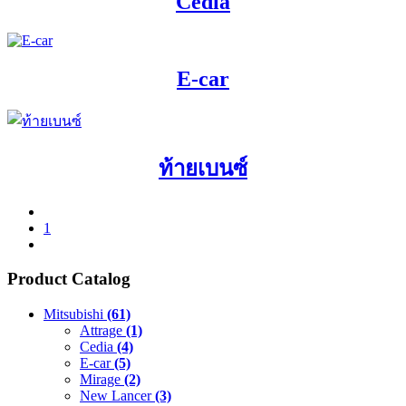
Cedia
E-car
ท้ายเบนซ์
1
Product Catalog
Mitsubishi
(61)
Attrage
(1)
Cedia
(4)
E-car
(5)
Mirage
(2)
New Lancer
(3)