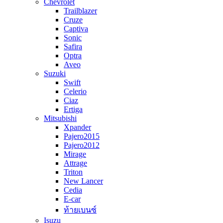
Chevrolet
Trailblazer
Cruze
Captiva
Sonic
Safira
Optra
Aveo
Suzuki
Swift
Celerio
Ciaz
Ertiga
Mitsubishi
Xpander
Pajero2015
Pajero2012
Mirage
Attrage
Triton
New Lancer
Cedia
E-car
ท้ายเบนซ์
Isuzu