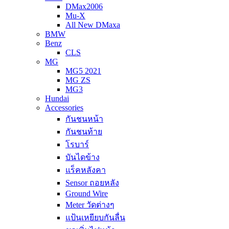
DMax2006
Mu-X
All New DMaxa
BMW
Benz
CLS
MG
MG5 2021
MG ZS
MG3
Hundai
Accessories
กันชนหน้า
กันชนท้าย
โรบาร์
บันไดข้าง
แร็คหลังคา
Sensor ถอยหลัง
Ground Wire
Meter วัดต่างๆ
แป้นเหยียบกันลื่น