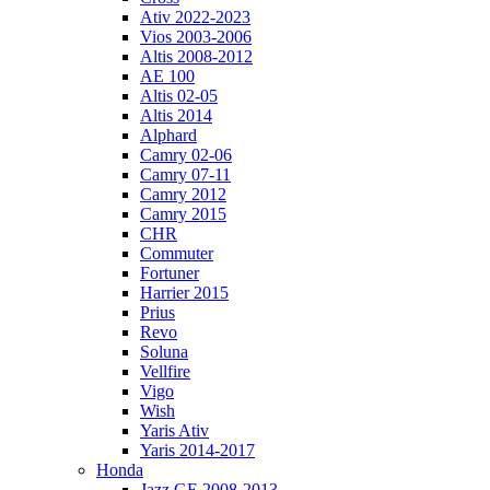
Ativ 2022-2023
Vios 2003-2006
Altis 2008-2012
AE 100
Altis 02-05
Altis 2014
Alphard
Camry 02-06
Camry 07-11
Camry 2012
Camry 2015
CHR
Commuter
Fortuner
Harrier 2015
Prius
Revo
Soluna
Vellfire
Vigo
Wish
Yaris Ativ
Yaris 2014-2017
Honda
Jazz GE 2008-2013