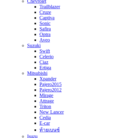
Chevrolet
Trailblazer
Cruze
Captiva
Sonic
Safira
Optra
Aveo
Suzuki
Swift
Celerio
Ciaz
Ertiga
Mitsubishi
Xpander
Pajero2015
Pajero2012
Mirage
Attrage
Triton
New Lancer
Cedia
E-car
ท้ายเบนซ์
Isuzu